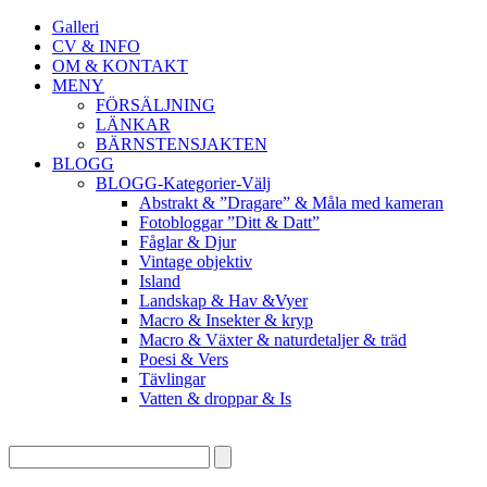
Galleri
CV & INFO
OM & KONTAKT
MENY
FÖRSÄLJNING
LÄNKAR
BÄRNSTENSJAKTEN
BLOGG
BLOGG-Kategorier-Välj
Abstrakt & ”Dragare” & Måla med kameran
Fotobloggar ”Ditt & Datt”
Fåglar & Djur
Vintage objektiv
Island
Landskap & Hav &Vyer
Macro & Insekter & kryp
Macro & Växter & naturdetaljer & träd
Poesi & Vers
Tävlingar
Vatten & droppar & Is