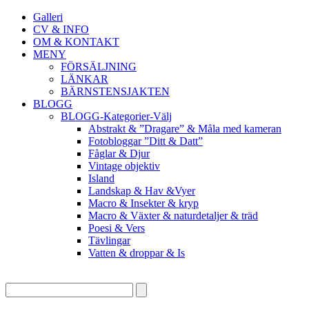
Galleri
CV & INFO
OM & KONTAKT
MENY
FÖRSÄLJNING
LÄNKAR
BÄRNSTENSJAKTEN
BLOGG
BLOGG-Kategorier-Välj
Abstrakt & ”Dragare” & Måla med kameran
Fotobloggar ”Ditt & Datt”
Fåglar & Djur
Vintage objektiv
Island
Landskap & Hav &Vyer
Macro & Insekter & kryp
Macro & Växter & naturdetaljer & träd
Poesi & Vers
Tävlingar
Vatten & droppar & Is