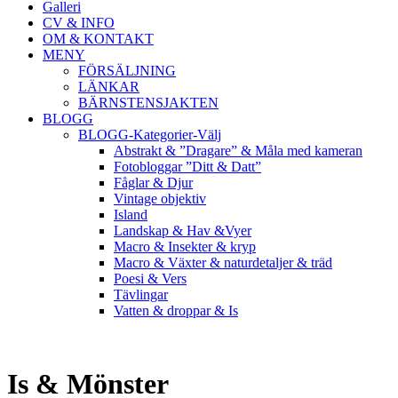
Galleri
CV & INFO
OM & KONTAKT
MENY
FÖRSÄLJNING
LÄNKAR
BÄRNSTENSJAKTEN
BLOGG
BLOGG-Kategorier-Välj
Abstrakt & ”Dragare” & Måla med kameran
Fotobloggar ”Ditt & Datt”
Fåglar & Djur
Vintage objektiv
Island
Landskap & Hav &Vyer
Macro & Insekter & kryp
Macro & Växter & naturdetaljer & träd
Poesi & Vers
Tävlingar
Vatten & droppar & Is
Is & Mönster