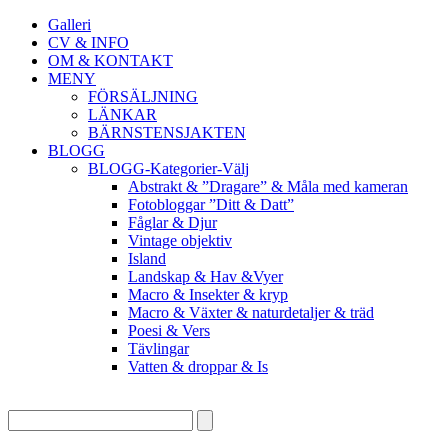
Galleri
CV & INFO
OM & KONTAKT
MENY
FÖRSÄLJNING
LÄNKAR
BÄRNSTENSJAKTEN
BLOGG
BLOGG-Kategorier-Välj
Abstrakt & ”Dragare” & Måla med kameran
Fotobloggar ”Ditt & Datt”
Fåglar & Djur
Vintage objektiv
Island
Landskap & Hav &Vyer
Macro & Insekter & kryp
Macro & Växter & naturdetaljer & träd
Poesi & Vers
Tävlingar
Vatten & droppar & Is