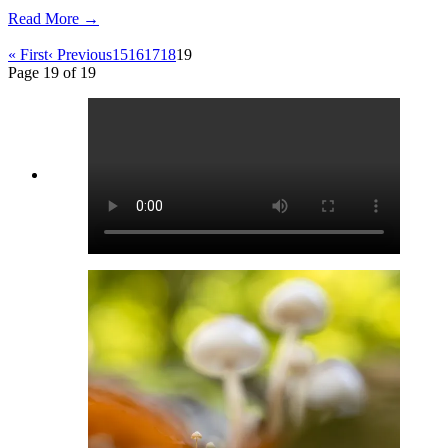
Read More →
« First
‹ Previous
15
16
17
18
19
Page 19 of 19