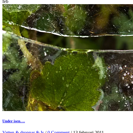
feb
Under isen….
Vatten & droppar & Is
/
0 Comment
/ 13 februari 2011