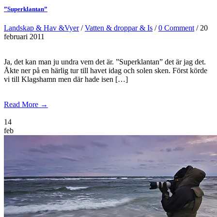
”Superklantan”
Landskap & Hav &Vyer
/
Vatten & droppar & Is
/
0 Comment
/ 20
februari 2011
Ja, det kan man ju undra vem det är. ”Superklantan” det är jag det.
Åkte ner på en härlig tur till havet idag och solen sken. Först körde
vi till Klagshamn men där hade isen […]
Read More →
14
feb