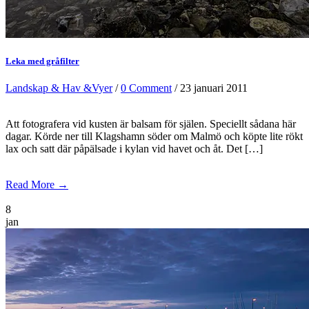
Leka med gråfilter
Landskap & Hav &Vyer
/
0 Comment
/ 23 januari 2011
Att fotografera vid kusten är balsam för själen. Speciellt sådana här
dagar. Körde ner till Klagshamn söder om Malmö och köpte lite rökt
lax och satt där påpälsade i kylan vid havet och åt. Det […]
Read More →
8
jan