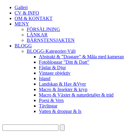
Galleri
CV & INFO
OM & KONTAKT
MENY
FÖRSÄLJNING
LÄNKAR
BÄRNSTENSJAKTEN
BLOGG
BLOGG-Kategorier-Välj
Abstrakt & ”Dragare” & Måla med kameran
Fotobloggar ”Ditt & Datt”
Fåglar & Djur
Vintage objektiv
Island
Landskap & Hav &Vyer
Macro & Insekter & kryp
Macro & Växter & naturdetaljer & träd
Poesi & Vers
Tävlingar
Vatten & droppar & Is