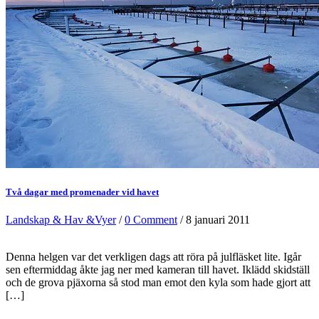
Två dagar med promenader vid havet
Landskap & Hav &Vyer
/
0 Comment
/ 8 januari 2011
Denna helgen var det verkligen dags att röra på julfläsket lite. Igår
sen eftermiddag åkte jag ner med kameran till havet. Iklädd skidställ
och de grova pjäxorna så stod man emot den kyla som hade gjort att
[…]