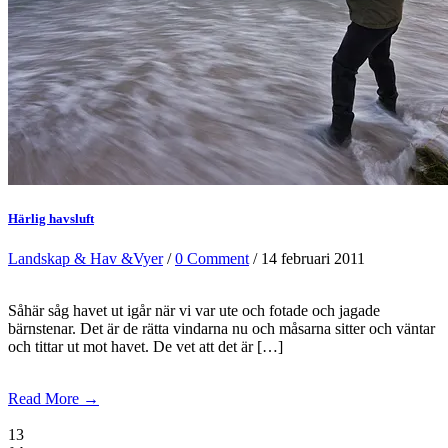
Härlig havsluft
Landskap & Hav &Vyer
/
0 Comment
/ 14 februari 2011
Såhär såg havet ut igår när vi var ute och fotade och jagade
bärnstenar. Det är de rätta vindarna nu och måsarna sitter och väntar
och tittar ut mot havet. De vet att det är […]
Read More →
13