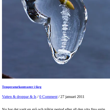
Temperaturkontraster i färg
Vatten & droppar & Is
/
0 Comment
/ 27 januari 2011
Nu har det varit en grå och tråkig period efter all den vita fina snön.