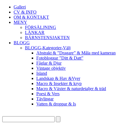
Galleri
CV & INFO
OM & KONTAKT
MENY
FÖRSÄLJNING
LÄNKAR
BÄRNSTENSJAKTEN
BLOGG
BLOGG-Kategorier-Välj
Abstrakt & ”Dragare” & Måla med kameran
Fotobloggar ”Ditt & Datt”
Fåglar & Djur
Vintage objektiv
Island
Landskap & Hav &Vyer
Macro & Insekter & kryp
Macro & Växter & naturdetaljer & träd
Poesi & Vers
Tävlingar
Vatten & droppar & Is