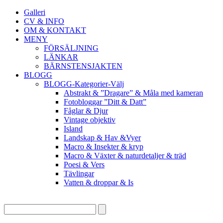
Galleri
CV & INFO
OM & KONTAKT
MENY
FÖRSÄLJNING
LÄNKAR
BÄRNSTENSJAKTEN
BLOGG
BLOGG-Kategorier-Välj
Abstrakt & ”Dragare” & Måla med kameran
Fotobloggar ”Ditt & Datt”
Fåglar & Djur
Vintage objektiv
Island
Landskap & Hav &Vyer
Macro & Insekter & kryp
Macro & Växter & naturdetaljer & träd
Poesi & Vers
Tävlingar
Vatten & droppar & Is