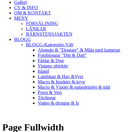
Galleri
CV & INFO
OM & KONTAKT
MENY
FÖRSÄLJNING
LÄNKAR
BÄRNSTENSJAKTEN
BLOGG
BLOGG-Kategorier-Välj
Abstrakt & ”Dragare” & Måla med kameran
Fotobloggar ”Ditt & Datt”
Fåglar & Djur
Vintage objektiv
Island
Landskap & Hav &Vyer
Macro & Insekter & kryp
Macro & Växter & naturdetaljer & träd
Poesi & Vers
Tävlingar
Vatten & droppar & Is
Page Fullwidth