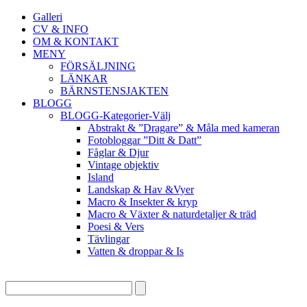
Galleri
CV & INFO
OM & KONTAKT
MENY
FÖRSÄLJNING
LÄNKAR
BÄRNSTENSJAKTEN
BLOGG
BLOGG-Kategorier-Välj
Abstrakt & ”Dragare” & Måla med kameran
Fotobloggar ”Ditt & Datt”
Fåglar & Djur
Vintage objektiv
Island
Landskap & Hav &Vyer
Macro & Insekter & kryp
Macro & Växter & naturdetaljer & träd
Poesi & Vers
Tävlingar
Vatten & droppar & Is