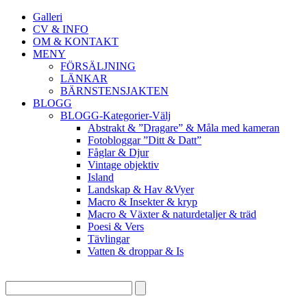
Galleri
CV & INFO
OM & KONTAKT
MENY
FÖRSÄLJNING
LÄNKAR
BÄRNSTENSJAKTEN
BLOGG
BLOGG-Kategorier-Välj
Abstrakt & ”Dragare” & Måla med kameran
Fotobloggar ”Ditt & Datt”
Fåglar & Djur
Vintage objektiv
Island
Landskap & Hav &Vyer
Macro & Insekter & kryp
Macro & Växter & naturdetaljer & träd
Poesi & Vers
Tävlingar
Vatten & droppar & Is