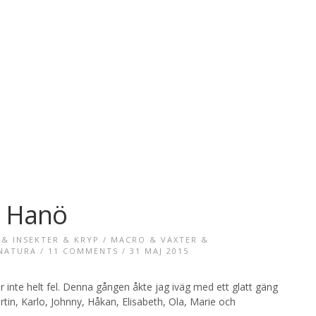
å Hanö
& INSEKTER & KRYP
/
MACRO & VÄXTER &
NATURA
/
11 COMMENTS
/ 31 MAJ 2015
r inte helt fel. Denna gången åkte jag iväg med ett glatt gäng
in, Karlo, Johnny, Håkan, Elisabeth, Ola, Marie och