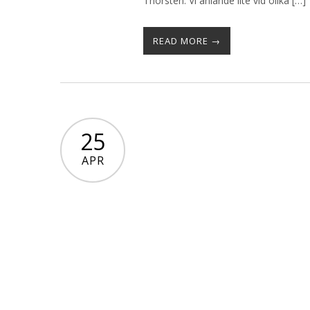
Thorsten. Vi anlände lite vid olika […]
READ MORE →
25
APR