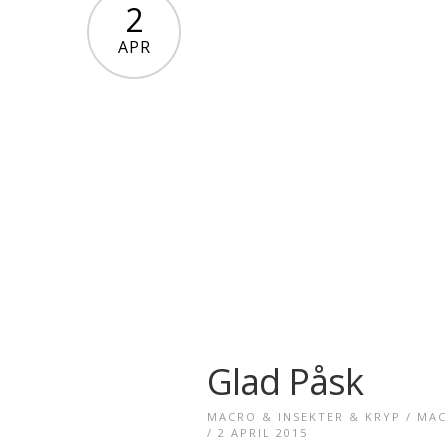
2
APR
Glad Påsk
MACRO & INSEKTER & KRYP
/
MAC
/ 2 APRIL 2015