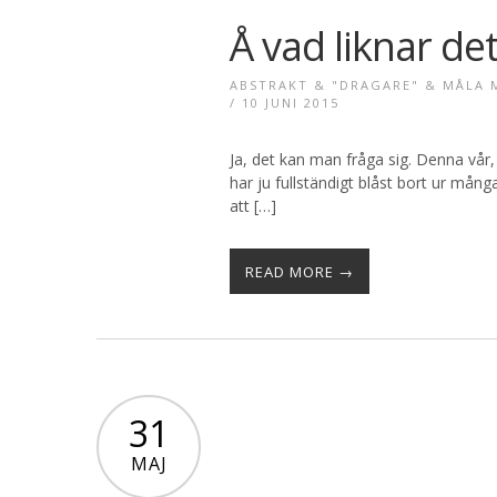
Å vad liknar det
ABSTRAKT & "DRAGARE" & MÅLA
/ 10 JUNI 2015
Ja, det kan man fråga sig. Denna vår
har ju fullständigt blåst bort ur må
att […]
READ MORE →
31
MAJ