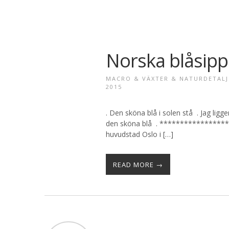
Norska blåsipp
MACRO & VÄXTER & NATURDETALJ
2015
. Den sköna blå i solen stå . Jag ligg
den sköna blå . ****************
huvudstad Oslo i […]
READ MORE →