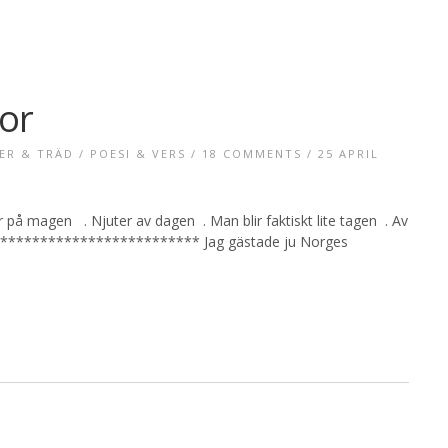
or
ER & TRÄD
/
POESI & VERS
/
18 COMMENTS
/ 25 APRIL
er på magen . Njuter av dagen . Man blir faktiskt lite tagen . Av
************************** Jag gästade ju Norges