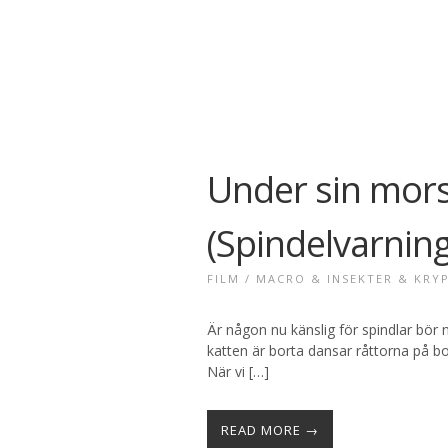
Under sin mor
(Spindelvarning
FILM
/
MACRO & INSEKTER & KRY
Är någon nu känslig för spindlar bör n
katten är borta dansar råttorna på bor
När vi […]
READ MORE →