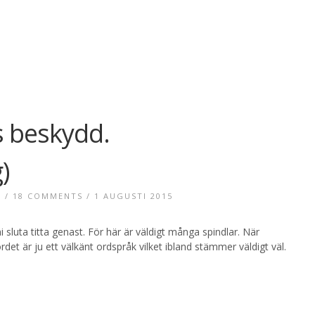
s beskydd.
)
P
/
18 COMMENTS
/ 1 AUGUSTI 2015
i sluta titta genast. För här är väldigt många spindlar. När
det är ju ett välkänt ordspråk vilket ibland stämmer väldigt väl.