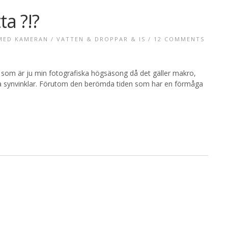
ta ?!?
 MED KAMERAN
/
VATTEN & DROPPAR & IS
/
12 COMMENTS
, som är ju min fotografiska högsäsong då det gäller makro,
nga synvinklar. Förutom den berömda tiden som har en förmåga