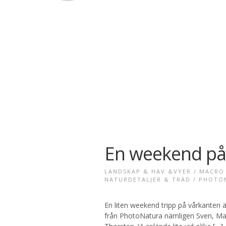
En weekend p
LANDSKAP & HAV &VYER
/
MACRO 
NATURDETALJER & TRÄD
/
PHOTO
En liten weekend tripp på vårkanten ä
från PhotoNatura nämligen Sven, Mart