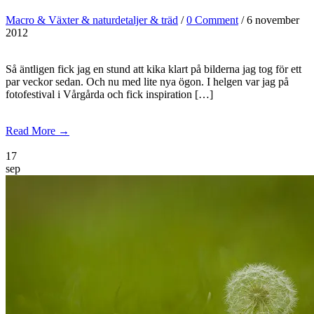
Macro & Växter & naturdetaljer & träd
/
0 Comment
/ 6 november
2012
Så äntligen fick jag en stund att kika klart på bilderna jag tog för ett
par veckor sedan. Och nu med lite nya ögon. I helgen var jag på
fotofestival i Vårgårda och fick inspiration […]
Read More →
17
sep