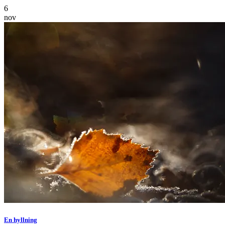
6
nov
En hyllning