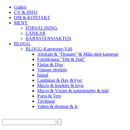
Galleri
CV & INFO
OM & KONTAKT
MENY
FÖRSÄLJNING
LÄNKAR
BÄRNSTENSJAKTEN
BLOGG
BLOGG-Kategorier-Välj
Abstrakt & ”Dragare” & Måla med kameran
Fotobloggar ”Ditt & Datt”
Fåglar & Djur
Vintage objektiv
Island
Landskap & Hav &Vyer
Macro & Insekter & kryp
Macro & Växter & naturdetaljer & träd
Poesi & Vers
Tävlingar
Vatten & droppar & Is