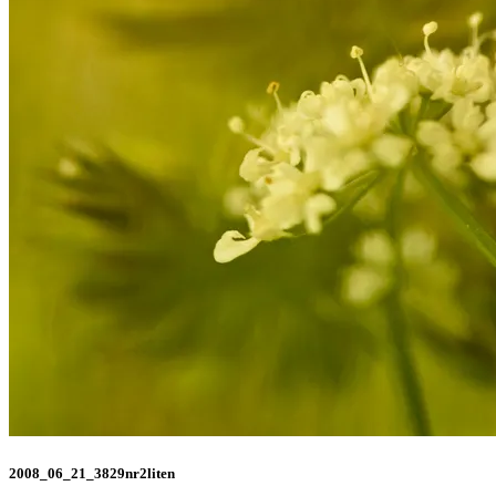
2008_06_21_3829nr2liten