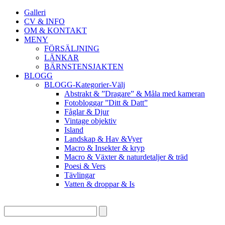
Galleri
CV & INFO
OM & KONTAKT
MENY
FÖRSÄLJNING
LÄNKAR
BÄRNSTENSJAKTEN
BLOGG
BLOGG-Kategorier-Välj
Abstrakt & ”Dragare” & Måla med kameran
Fotobloggar ”Ditt & Datt”
Fåglar & Djur
Vintage objektiv
Island
Landskap & Hav &Vyer
Macro & Insekter & kryp
Macro & Växter & naturdetaljer & träd
Poesi & Vers
Tävlingar
Vatten & droppar & Is