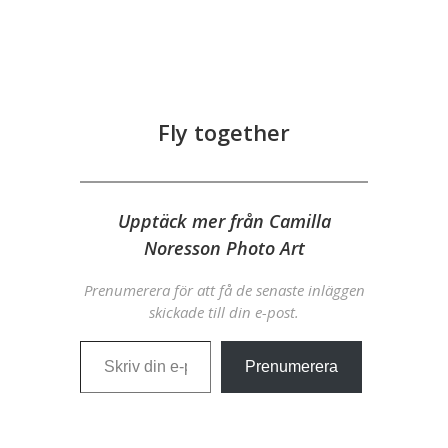
Fly together
Upptäck mer från Camilla
Noresson Photo Art
Prenumerera för att få de senaste inläggen
skickade till din e-post.
Skriv din e-post …
Prenumerera