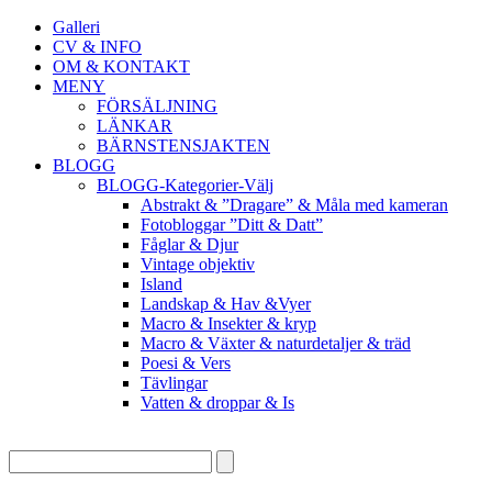
Galleri
CV & INFO
OM & KONTAKT
MENY
FÖRSÄLJNING
LÄNKAR
BÄRNSTENSJAKTEN
BLOGG
BLOGG-Kategorier-Välj
Abstrakt & ”Dragare” & Måla med kameran
Fotobloggar ”Ditt & Datt”
Fåglar & Djur
Vintage objektiv
Island
Landskap & Hav &Vyer
Macro & Insekter & kryp
Macro & Växter & naturdetaljer & träd
Poesi & Vers
Tävlingar
Vatten & droppar & Is