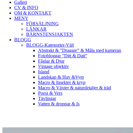
Galleri
CV & INFO
OM & KONTAKT
MENY
FÖRSÄLJNING
LÄNKAR
BÄRNSTENSJAKTEN
BLOGG
BLOGG-Kategorier-Välj
Abstrakt & ”Dragare” & Måla med kameran
Fotobloggar ”Ditt & Datt”
Fåglar & Djur
Vintage objektiv
Island
Landskap & Hav &Vyer
Macro & Insekter & kryp
Macro & Växter & naturdetaljer & träd
Poesi & Vers
Tävlingar
Vatten & droppar & Is