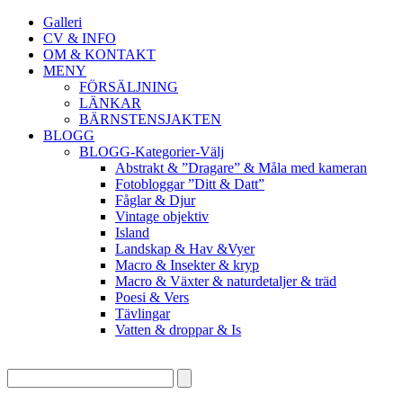
Galleri
CV & INFO
OM & KONTAKT
MENY
FÖRSÄLJNING
LÄNKAR
BÄRNSTENSJAKTEN
BLOGG
BLOGG-Kategorier-Välj
Abstrakt & ”Dragare” & Måla med kameran
Fotobloggar ”Ditt & Datt”
Fåglar & Djur
Vintage objektiv
Island
Landskap & Hav &Vyer
Macro & Insekter & kryp
Macro & Växter & naturdetaljer & träd
Poesi & Vers
Tävlingar
Vatten & droppar & Is