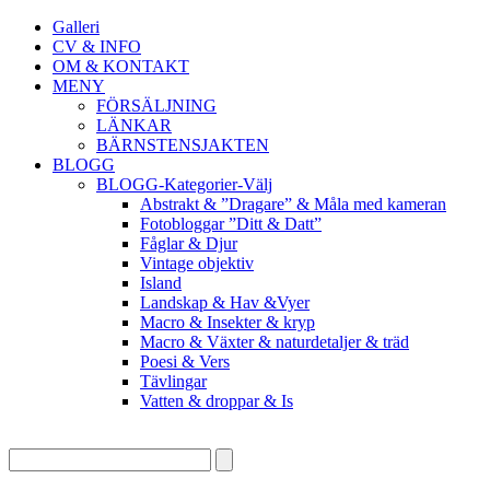
Galleri
CV & INFO
OM & KONTAKT
MENY
FÖRSÄLJNING
LÄNKAR
BÄRNSTENSJAKTEN
BLOGG
BLOGG-Kategorier-Välj
Abstrakt & ”Dragare” & Måla med kameran
Fotobloggar ”Ditt & Datt”
Fåglar & Djur
Vintage objektiv
Island
Landskap & Hav &Vyer
Macro & Insekter & kryp
Macro & Växter & naturdetaljer & träd
Poesi & Vers
Tävlingar
Vatten & droppar & Is