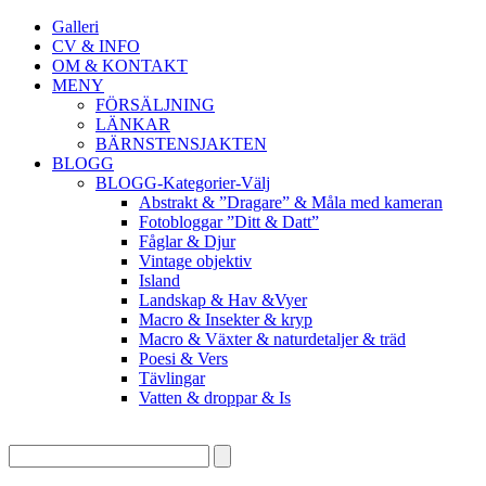
Galleri
CV & INFO
OM & KONTAKT
MENY
FÖRSÄLJNING
LÄNKAR
BÄRNSTENSJAKTEN
BLOGG
BLOGG-Kategorier-Välj
Abstrakt & ”Dragare” & Måla med kameran
Fotobloggar ”Ditt & Datt”
Fåglar & Djur
Vintage objektiv
Island
Landskap & Hav &Vyer
Macro & Insekter & kryp
Macro & Växter & naturdetaljer & träd
Poesi & Vers
Tävlingar
Vatten & droppar & Is