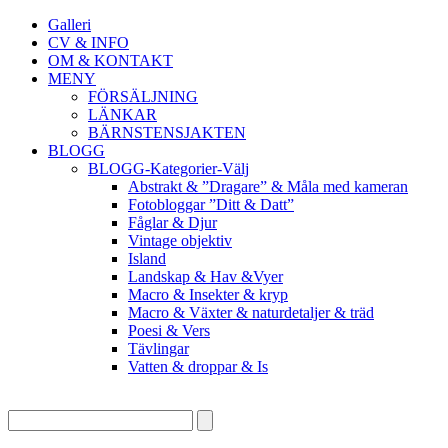
Galleri
CV & INFO
OM & KONTAKT
MENY
FÖRSÄLJNING
LÄNKAR
BÄRNSTENSJAKTEN
BLOGG
BLOGG-Kategorier-Välj
Abstrakt & ”Dragare” & Måla med kameran
Fotobloggar ”Ditt & Datt”
Fåglar & Djur
Vintage objektiv
Island
Landskap & Hav &Vyer
Macro & Insekter & kryp
Macro & Växter & naturdetaljer & träd
Poesi & Vers
Tävlingar
Vatten & droppar & Is