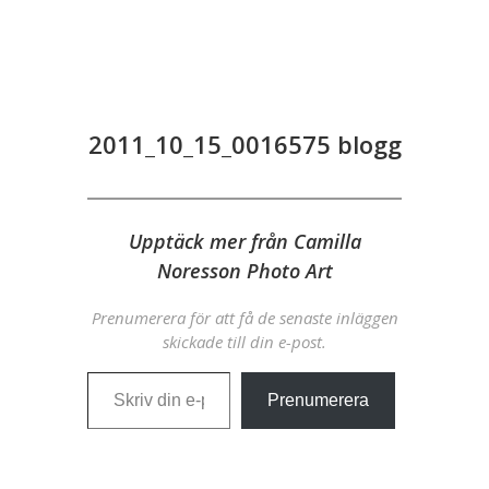
2011_10_15_0016575 blogg
Upptäck mer från Camilla
Noresson Photo Art
Prenumerera för att få de senaste inläggen
skickade till din e-post.
Skriv din e-post …
Prenumerera