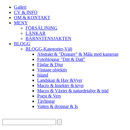
Galleri
CV & INFO
OM & KONTAKT
MENY
FÖRSÄLJNING
LÄNKAR
BÄRNSTENSJAKTEN
BLOGG
BLOGG-Kategorier-Välj
Abstrakt & ”Dragare” & Måla med kameran
Fotobloggar ”Ditt & Datt”
Fåglar & Djur
Vintage objektiv
Island
Landskap & Hav &Vyer
Macro & Insekter & kryp
Macro & Växter & naturdetaljer & träd
Poesi & Vers
Tävlingar
Vatten & droppar & Is