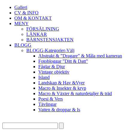
Galleri
CV & INFO
OM & KONTAKT
MENY
FÖRSÄLJNING
LÄNKAR
BÄRNSTENSJAKTEN
BLOGG
BLOGG-Kategorier-Välj
Abstrakt & ”Dragare” & Måla med kameran
Fotobloggar ”Ditt & Datt”
Fåglar & Djur
Vintage objektiv
Island
Landskap & Hav &Vyer
Macro & Insekter & kryp
Macro & Växter & naturdetaljer & träd
Poesi & Vers
Tävlingar
Vatten & droppar & Is