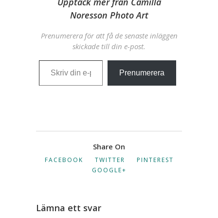
Upptäck mer från Camilla
Noresson Photo Art
Prenumerera för att få de senaste inläggen
skickade till din e-post.
Skriv din e-post …
Prenumerera
Share On
FACEBOOK
TWITTER
PINTEREST
GOOGLE+
Lämna ett svar