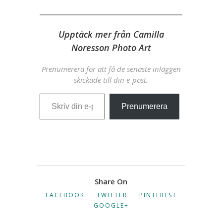
Upptäck mer från Camilla
Noresson Photo Art
Prenumerera för att få de senaste inläggen
skickade till din e-post.
Skriv din e-post …
Prenumerera
Share On
FACEBOOK
TWITTER
PINTEREST
GOOGLE+