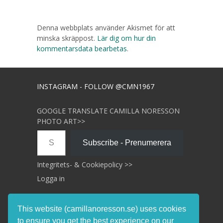
Denna webbplats använder Akismet för att
minska skräppost.
Lär dig om hur din
kommentarsdata bearbetas
.
INSTAGRAM - FOLLOW @CMN1967
GOOGLE TRANSLATE CAMILLA NORESSON
PHOTO ART>>
Skriv din e-post …
Subscribe - Prenumerera
Integritets- & Cookiepolicy >>
Logga in
This website (camillanoresson.se) uses cookies
to ensure you get the best experience on our