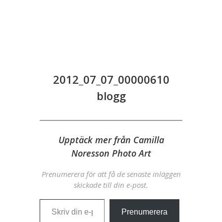
2012_07_07_00000610
blogg
Upptäck mer från Camilla
Noresson Photo Art
Prenumerera för att få de senaste inläggen
skickade till din e-post.
Skriv din e-post …
Prenumerera