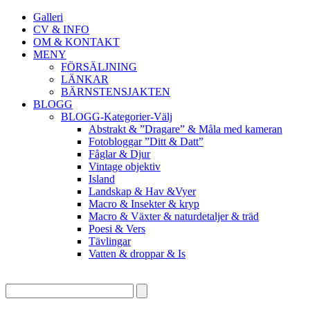
Galleri
CV & INFO
OM & KONTAKT
MENY
FÖRSÄLJNING
LÄNKAR
BÄRNSTENSJAKTEN
BLOGG
BLOGG-Kategorier-Välj
Abstrakt & ”Dragare” & Måla med kameran
Fotobloggar ”Ditt & Datt”
Fåglar & Djur
Vintage objektiv
Island
Landskap & Hav &Vyer
Macro & Insekter & kryp
Macro & Växter & naturdetaljer & träd
Poesi & Vers
Tävlingar
Vatten & droppar & Is