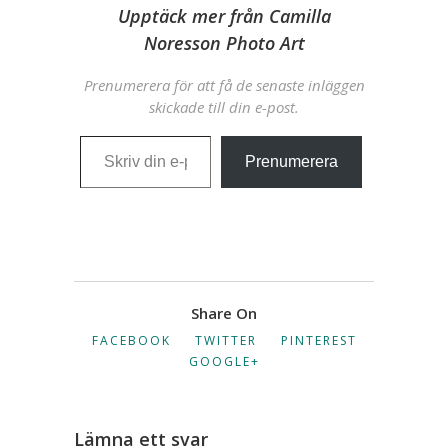
Upptäck mer från Camilla
Noresson Photo Art
Prenumerera för att få de senaste inläggen
skickade till din e-post.
Skriv din e-post …
Prenumerera
Share On
FACEBOOK
TWITTER
PINTEREST
GOOGLE+
Lämna ett svar