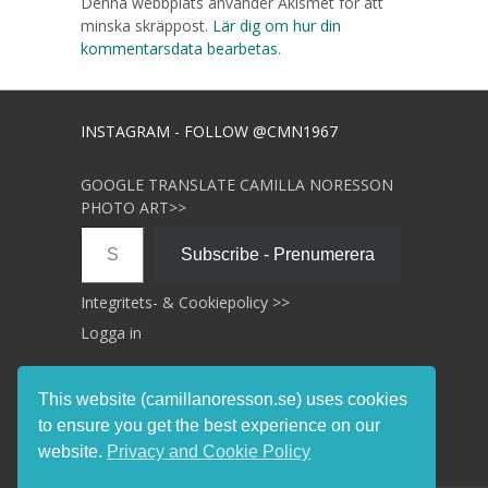
Denna webbplats använder Akismet för att
minska skräppost.
Lär dig om hur din
kommentarsdata bearbetas
.
INSTAGRAM - FOLLOW @CMN1967
GOOGLE TRANSLATE CAMILLA NORESSON
PHOTO ART>>
Skriv din e-post …
Subscribe - Prenumerera
Integritets- & Cookiepolicy >>
Logga in
This website (camillanoresson.se) uses cookies
to ensure you get the best experience on our
website.
Privacy and Cookie Policy