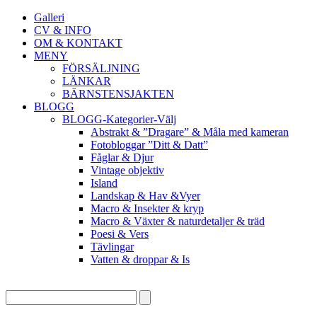
Galleri
CV & INFO
OM & KONTAKT
MENY
FÖRSÄLJNING
LÄNKAR
BÄRNSTENSJAKTEN
BLOGG
BLOGG-Kategorier-Välj
Abstrakt & ”Dragare” & Måla med kameran
Fotobloggar ”Ditt & Datt”
Fåglar & Djur
Vintage objektiv
Island
Landskap & Hav &Vyer
Macro & Insekter & kryp
Macro & Växter & naturdetaljer & träd
Poesi & Vers
Tävlingar
Vatten & droppar & Is