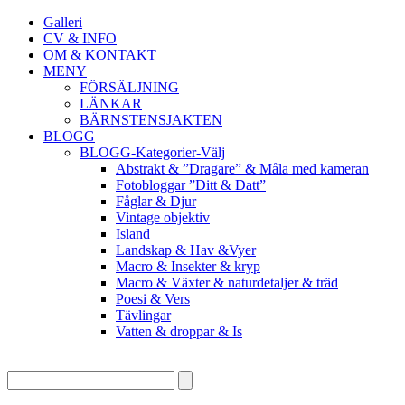
Galleri
CV & INFO
OM & KONTAKT
MENY
FÖRSÄLJNING
LÄNKAR
BÄRNSTENSJAKTEN
BLOGG
BLOGG-Kategorier-Välj
Abstrakt & ”Dragare” & Måla med kameran
Fotobloggar ”Ditt & Datt”
Fåglar & Djur
Vintage objektiv
Island
Landskap & Hav &Vyer
Macro & Insekter & kryp
Macro & Växter & naturdetaljer & träd
Poesi & Vers
Tävlingar
Vatten & droppar & Is