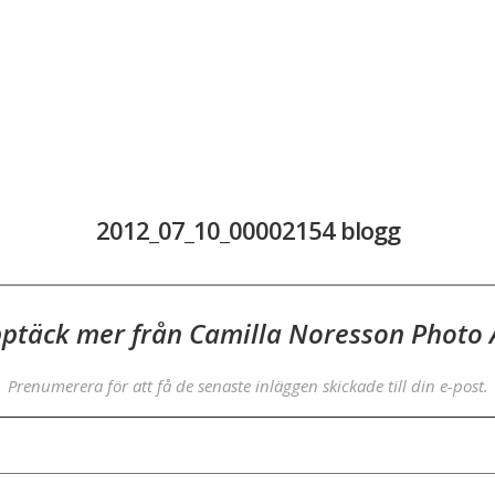
2012_07_10_00002154 blogg
ptäck mer från Camilla Noresson Photo 
Prenumerera för att få de senaste inläggen skickade till din e-post.