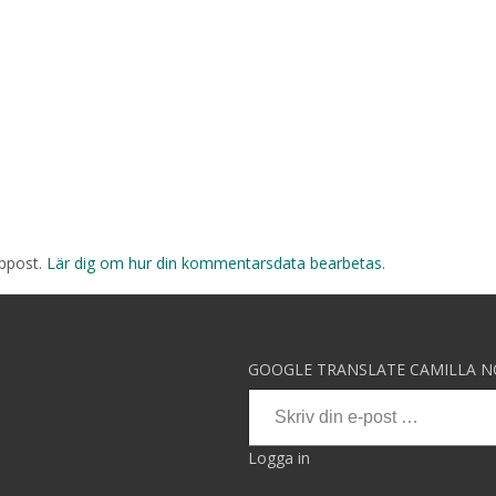
äppost.
Lär dig om hur din kommentarsdata bearbetas
.
GOOGLE TRANSLATE CAMILLA 
Skriv din e-post …
Logga in