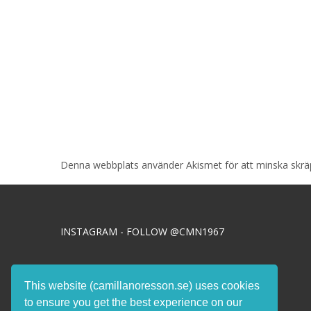
Denna webbplats använder Akismet för att minska skr
INSTAGRAM - FOLLOW @CMN1967
This website (camillanoresson.se) uses cookies
Integritets- & Cookiepolicy >>
to ensure you get the best experience on our