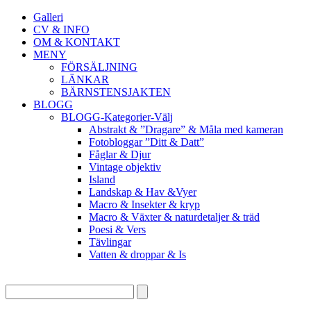
Galleri
CV & INFO
OM & KONTAKT
MENY
FÖRSÄLJNING
LÄNKAR
BÄRNSTENSJAKTEN
BLOGG
BLOGG-Kategorier-Välj
Abstrakt & ”Dragare” & Måla med kameran
Fotobloggar ”Ditt & Datt”
Fåglar & Djur
Vintage objektiv
Island
Landskap & Hav &Vyer
Macro & Insekter & kryp
Macro & Växter & naturdetaljer & träd
Poesi & Vers
Tävlingar
Vatten & droppar & Is