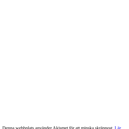
Denna webbplats använder Akismet för att minska skräppost.
Lär