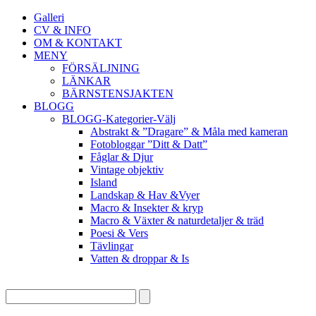
Galleri
CV & INFO
OM & KONTAKT
MENY
FÖRSÄLJNING
LÄNKAR
BÄRNSTENSJAKTEN
BLOGG
BLOGG-Kategorier-Välj
Abstrakt & ”Dragare” & Måla med kameran
Fotobloggar ”Ditt & Datt”
Fåglar & Djur
Vintage objektiv
Island
Landskap & Hav &Vyer
Macro & Insekter & kryp
Macro & Växter & naturdetaljer & träd
Poesi & Vers
Tävlingar
Vatten & droppar & Is