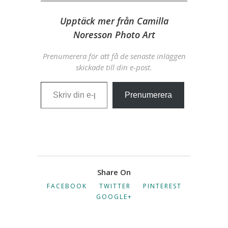
Upptäck mer från Camilla
Noresson Photo Art
Prenumerera för att få de senaste inläggen
skickade till din e-post.
Skriv din e-post …
Prenumerera
Share On
FACEBOOK
TWITTER
PINTEREST
GOOGLE+