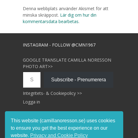
Denna webbplats använder Akismet för att
minska skräppost.
Lär dig om hur din
kommentarsdata bearbetas
.
INSTAGRAM - FOLLOW @CMN1967
GOOGLE TRANSLATE CAMILLA NORESSON
PHOTO ART>>
Skriv din e-post …
Subscribe - Prenumerera
Integritets- & Cookiepolicy >>
Logga in
This website (camillanoresson.se) uses cookies
to ensure you get the best experience on our
website.
Privacy and Cookie Policy