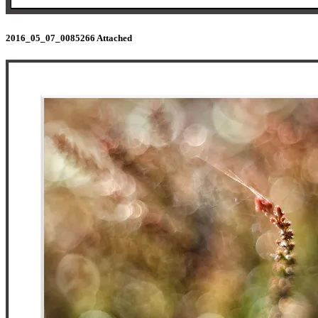
2016_05_07_0085266 Attached