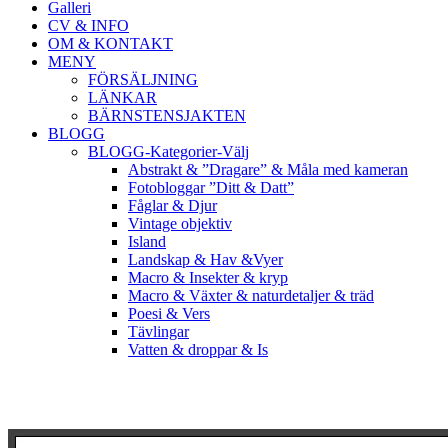
Galleri
CV & INFO
OM & KONTAKT
MENY
FÖRSÄLJNING
LÄNKAR
BÄRNSTENSJAKTEN
BLOGG
BLOGG-Kategorier-Välj
Abstrakt & ”Dragare” & Måla med kameran
Fotobloggar ”Ditt & Datt”
Fåglar & Djur
Vintage objektiv
Island
Landskap & Hav &Vyer
Macro & Insekter & kryp
Macro & Växter & naturdetaljer & träd
Poesi & Vers
Tävlingar
Vatten & droppar & Is