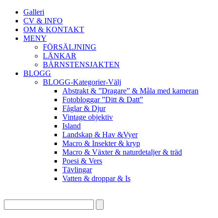
Galleri
CV & INFO
OM & KONTAKT
MENY
FÖRSÄLJNING
LÄNKAR
BÄRNSTENSJAKTEN
BLOGG
BLOGG-Kategorier-Välj
Abstrakt & ”Dragare” & Måla med kameran
Fotobloggar ”Ditt & Datt”
Fåglar & Djur
Vintage objektiv
Island
Landskap & Hav &Vyer
Macro & Insekter & kryp
Macro & Växter & naturdetaljer & träd
Poesi & Vers
Tävlingar
Vatten & droppar & Is