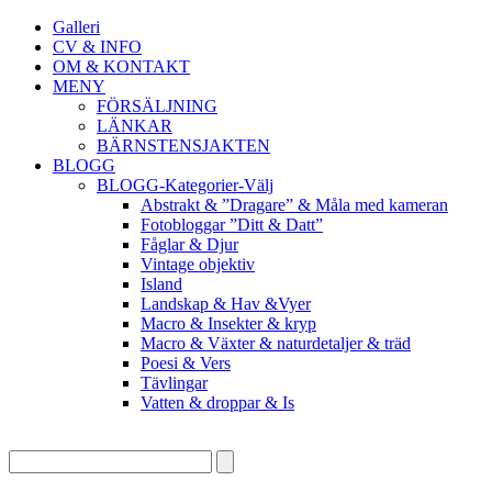
Galleri
CV & INFO
OM & KONTAKT
MENY
FÖRSÄLJNING
LÄNKAR
BÄRNSTENSJAKTEN
BLOGG
BLOGG-Kategorier-Välj
Abstrakt & ”Dragare” & Måla med kameran
Fotobloggar ”Ditt & Datt”
Fåglar & Djur
Vintage objektiv
Island
Landskap & Hav &Vyer
Macro & Insekter & kryp
Macro & Växter & naturdetaljer & träd
Poesi & Vers
Tävlingar
Vatten & droppar & Is