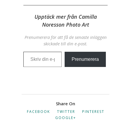
Upptäck mer från Camilla
Noresson Photo Art
Prenumerera för att få de senaste inläggen
skickade till din e-post.
Skriv din e-post …
Prenumerera
Share On
FACEBOOK
TWITTER
PINTEREST
GOOGLE+