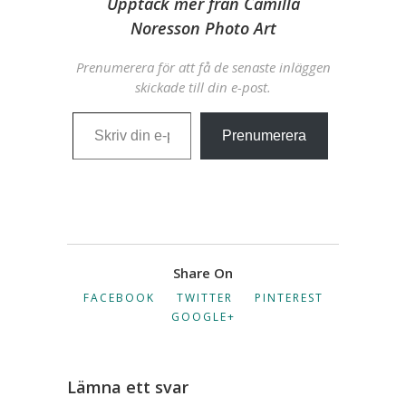
Upptäck mer från Camilla
Noresson Photo Art
Prenumerera för att få de senaste inläggen
skickade till din e-post.
Skriv din e-post …
Prenumerera
Share On
FACEBOOK
TWITTER
PINTEREST
GOOGLE+
Lämna ett svar