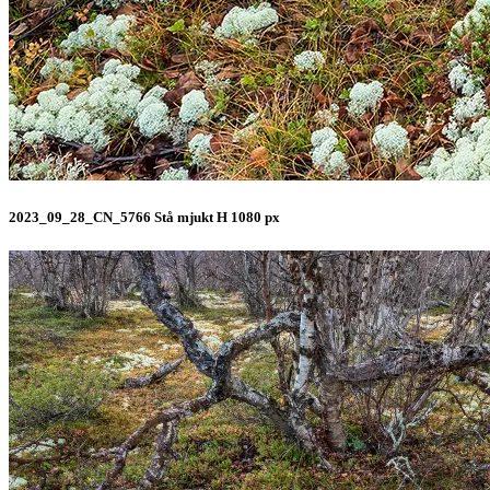
2023_09_28_CN_5766 Stå mjukt H 1080 px