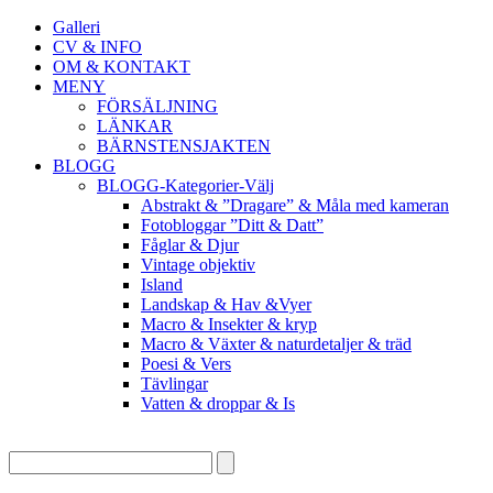
Galleri
CV & INFO
OM & KONTAKT
MENY
FÖRSÄLJNING
LÄNKAR
BÄRNSTENSJAKTEN
BLOGG
BLOGG-Kategorier-Välj
Abstrakt & ”Dragare” & Måla med kameran
Fotobloggar ”Ditt & Datt”
Fåglar & Djur
Vintage objektiv
Island
Landskap & Hav &Vyer
Macro & Insekter & kryp
Macro & Växter & naturdetaljer & träd
Poesi & Vers
Tävlingar
Vatten & droppar & Is