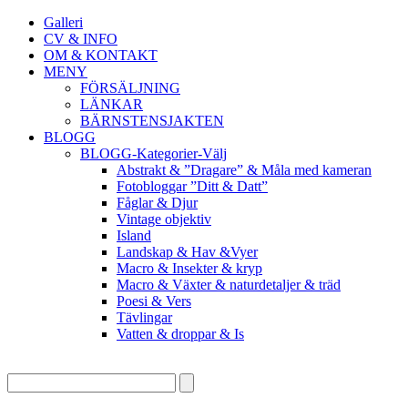
Galleri
CV & INFO
OM & KONTAKT
MENY
FÖRSÄLJNING
LÄNKAR
BÄRNSTENSJAKTEN
BLOGG
BLOGG-Kategorier-Välj
Abstrakt & ”Dragare” & Måla med kameran
Fotobloggar ”Ditt & Datt”
Fåglar & Djur
Vintage objektiv
Island
Landskap & Hav &Vyer
Macro & Insekter & kryp
Macro & Växter & naturdetaljer & träd
Poesi & Vers
Tävlingar
Vatten & droppar & Is