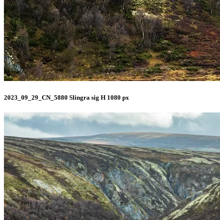
2023_09_29_CN_5880 Slingra sig H 1080 px