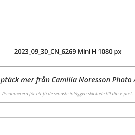
2023_09_30_CN_6269 Mini H 1080 px
ptäck mer från Camilla Noresson Photo 
Prenumerera för att få de senaste inläggen skickade till din e-post.