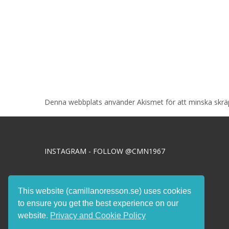
Denna webbplats använder Akismet för att minska skr
INSTAGRAM - FOLLOW @CMN1967
This website (camillanoresson.se) uses cookies
Integritets- & Cookiepolicy >>
to ensure you get the best experience on our
website.
Privacy and Cookie Policy