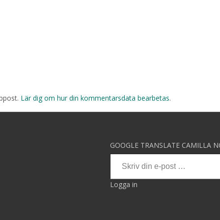
äppost.
Lär dig om hur din kommentarsdata bearbetas
.
GOOGLE TRANSLATE CAMILLA 
Skriv din e-post …
Logga in