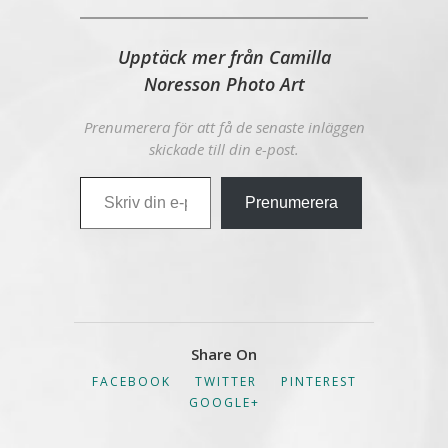
Upptäck mer från Camilla
Noresson Photo Art
Prenumerera för att få de senaste inläggen
skickade till din e-post.
Skriv din e-post …
Prenumerera
Share On
FACEBOOK
TWITTER
PINTEREST
GOOGLE+