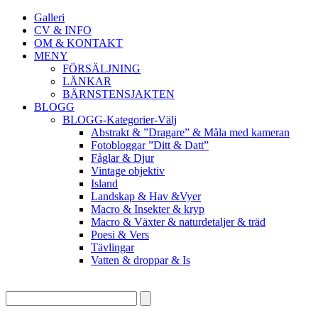
Galleri
CV & INFO
OM & KONTAKT
MENY
FÖRSÄLJNING
LÄNKAR
BÄRNSTENSJAKTEN
BLOGG
BLOGG-Kategorier-Välj
Abstrakt & ”Dragare” & Måla med kameran
Fotobloggar ”Ditt & Datt”
Fåglar & Djur
Vintage objektiv
Island
Landskap & Hav &Vyer
Macro & Insekter & kryp
Macro & Växter & naturdetaljer & träd
Poesi & Vers
Tävlingar
Vatten & droppar & Is