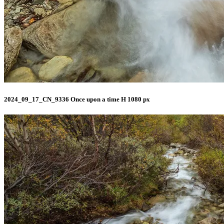
2024_09_17_CN_9336 Once upon a time H 1080 px