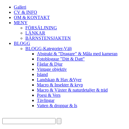
Galleri
CV & INFO
OM & KONTAKT
MENY
FÖRSÄLJNING
LÄNKAR
BÄRNSTENSJAKTEN
BLOGG
BLOGG-Kategorier-Välj
Abstrakt & ”Dragare” & Måla med kameran
Fotobloggar ”Ditt & Datt”
Fåglar & Djur
Vintage objektiv
Island
Landskap & Hav &Vyer
Macro & Insekter & kryp
Macro & Växter & naturdetaljer & träd
Poesi & Vers
Tävlingar
Vatten & droppar & Is