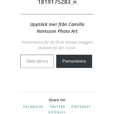
1819175283_n
Upptäck mer från Camilla
Noresson Photo Art
Prenumerera för att få de senaste inläggen
skickade till din e-post.
Skriv din e-post …
Prenumerera
Share On
FACEBOOK
TWITTER
PINTEREST
GOOGLE+