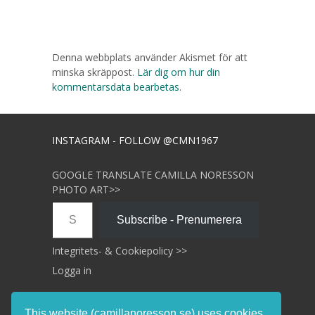
Denna webbplats använder Akismet för att
minska skräppost.
Lär dig om hur din
kommentarsdata bearbetas
.
INSTAGRAM - FOLLOW @CMN1967
GOOGLE TRANSLATE CAMILLA NORESSON
PHOTO ART>>
Skriv din e-post …
Subscribe - Prenumerera
Integritets- & Cookiepolicy >>
Logga in
This website (camillanoresson.se) uses cookies