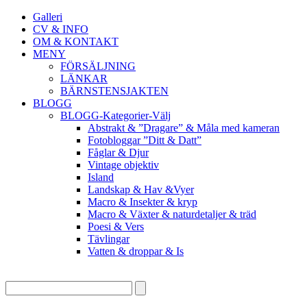
Galleri
CV & INFO
OM & KONTAKT
MENY
FÖRSÄLJNING
LÄNKAR
BÄRNSTENSJAKTEN
BLOGG
BLOGG-Kategorier-Välj
Abstrakt & ”Dragare” & Måla med kameran
Fotobloggar ”Ditt & Datt”
Fåglar & Djur
Vintage objektiv
Island
Landskap & Hav &Vyer
Macro & Insekter & kryp
Macro & Växter & naturdetaljer & träd
Poesi & Vers
Tävlingar
Vatten & droppar & Is