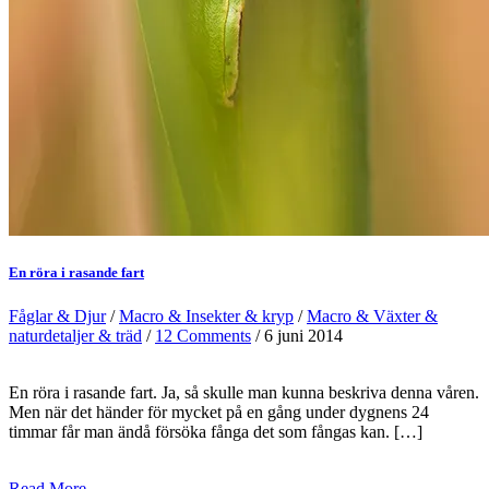
En röra i rasande fart
Fåglar & Djur
/
Macro & Insekter & kryp
/
Macro & Växter &
naturdetaljer & träd
/
12 Comments
/ 6 juni 2014
En röra i rasande fart. Ja, så skulle man kunna beskriva denna våren.
Men när det händer för mycket på en gång under dygnens 24
timmar får man ändå försöka fånga det som fångas kan. […]
Read More →