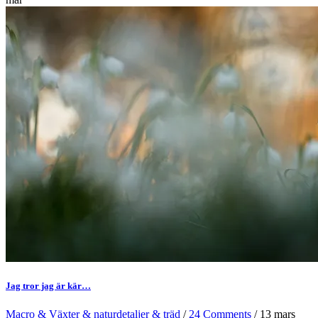
Jag tror jag är kär…
Macro & Växter & naturdetaljer & träd
/
24 Comments
/ 13 mars