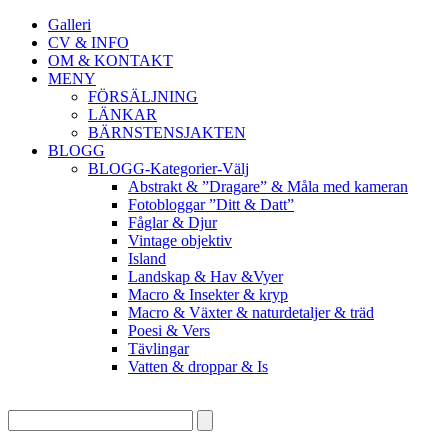
Galleri
CV & INFO
OM & KONTAKT
MENY
FÖRSÄLJNING
LÄNKAR
BÄRNSTENSJAKTEN
BLOGG
BLOGG-Kategorier-Välj
Abstrakt & ”Dragare” & Måla med kameran
Fotobloggar ”Ditt & Datt”
Fåglar & Djur
Vintage objektiv
Island
Landskap & Hav &Vyer
Macro & Insekter & kryp
Macro & Växter & naturdetaljer & träd
Poesi & Vers
Tävlingar
Vatten & droppar & Is