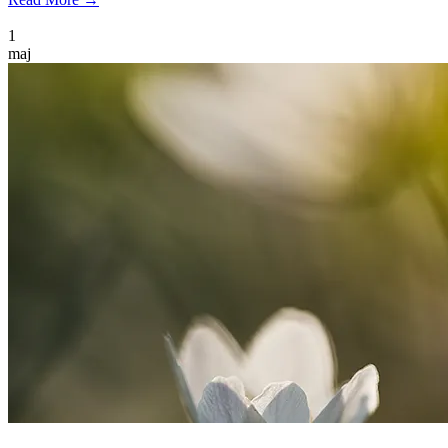
1
maj