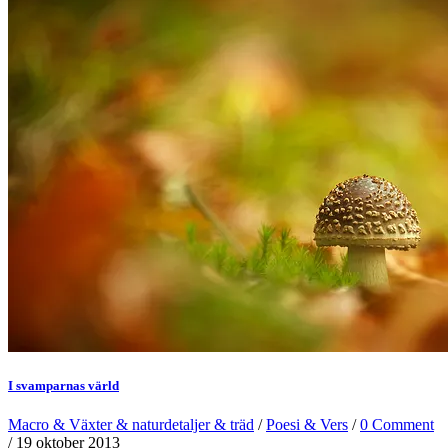
I svamparnas värld
Macro & Växter & naturdetaljer & träd
/
Poesi & Vers
/
0 Comment
/ 19 oktober 2013