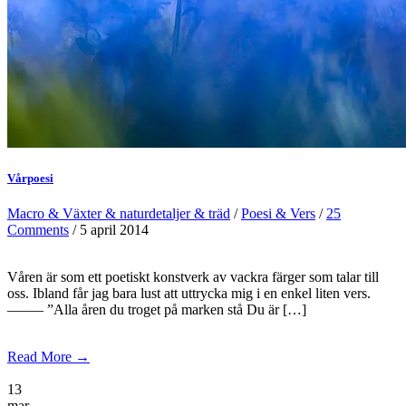
Vårpoesi
Macro & Växter & naturdetaljer & träd
/
Poesi & Vers
/
25
Comments
/ 5 april 2014
Våren är som ett poetiskt konstverk av vackra färger som talar till
oss. Ibland får jag bara lust att uttrycka mig i en enkel liten vers.
——– ”Alla åren du troget på marken stå Du är […]
Read More →
13
mar