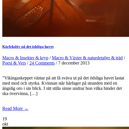
Kärlekslöv på det ödsliga havet
Macro & Insekter & kryp
/
Macro & Växter & naturdetaljer & träd
/
Poesi & Vers
/
24 Comments
/ 7 december 2013
”Vikingaskeppet väntar på att få sväva ut på det ödsliga havet lastat
med mod och styrka. Kvinnan står hårfager på stranden med en
ängslig oro i sin blick. I sitt stilla sinne undrar hon vilka hinder det
ska övervinna, […]
Read More →
19
okt