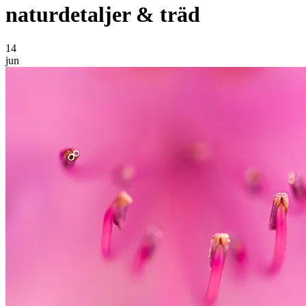
naturdetaljer & träd
14
jun