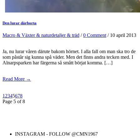
Den lurar därborta
Macro & Växter & naturdetaljer & träd
/
0 Comment
/ 10 april 2013
Ja, nu lurar våren därute bakom hörnet. I alla fall om man ska tro de
som påstår sig kunna spå väder. Men det finns andra tecken med. I
Alnarpsparken har färgerna så smått börjat komma. […]
Read More →
1
2
3
4
5
6
7
8
Page 5 of 8
INSTAGRAM - FOLLOW @CMN1967