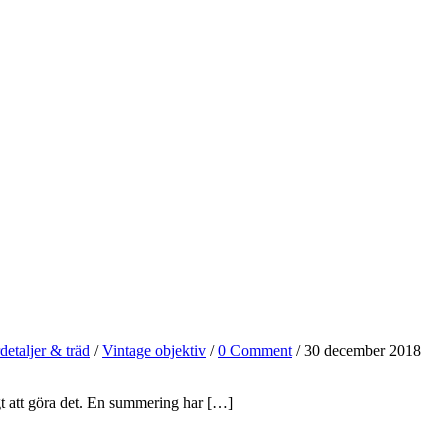
etaljer & träd
/
Vintage objektiv
/
0 Comment
/ 30 december 2018
ligt att göra det. En summering har […]