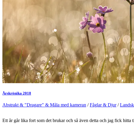
Årskrönika 2018
Abstrakt & "Dragare" & Måla med kameran
/
Fåglar & Djur
/
Landsk
Ett år går lika fort som det brukar och så även detta och jag fick hitta 