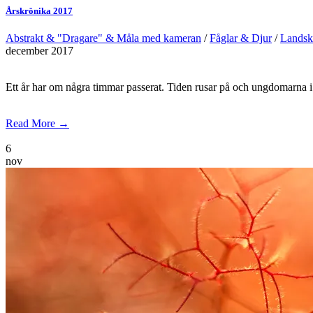
Årskrönika 2017
Abstrakt & "Dragare" & Måla med kameran
/
Fåglar & Djur
/
Landsk
december 2017
Ett år har om några timmar passerat. Tiden rusar på och ungdomarna i en
Read More →
6
nov