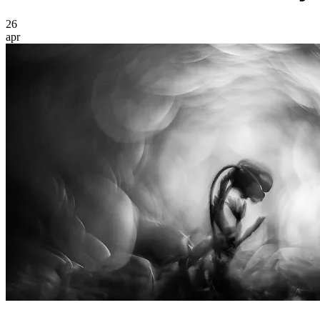
26
apr