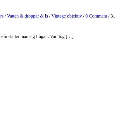
rs
/
Vatten & droppar & Is
/
Vintage objektiv
/
0 Comment
/ 31
e år ställer man sig frågan: Vart tog […]