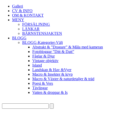
Galleri
CV & INFO
OM & KONTAKT
MENY
FÖRSÄLJNING
LÄNKAR
BÄRNSTENSJAKTEN
BLOGG
BLOGG-Kategorier-Välj
Abstrakt & ”Dragare” & Måla med kameran
Fotobloggar ”Ditt & Datt”
Fåglar & Djur
Vintage objektiv
Island
Landskap & Hav &Vyer
Macro & Insekter & kryp
Macro & Växter & naturdetaljer & träd
Poesi & Vers
Tävlingar
Vatten & droppar & Is