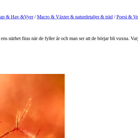
ap & Hav &Vyer
/
Macro & Växter & naturdetaljer & träd
/
Poesi & Ve
s närhet firas när de fyller år och man ser att de börjar bli vuxna. Varj