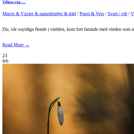
Vilken väg….
Macro & Växter & naturdetaljer & träd
/
Poesi & Vers
/
Svart / vitt
/
V
Du, vår osynliga fiende i världen, kom fort farande med vinden som ut
Read More →
23
feb