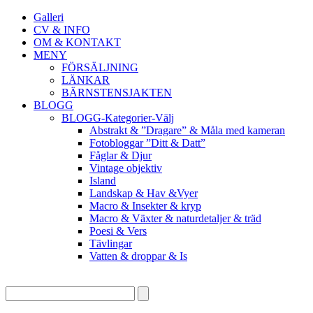
Galleri
CV & INFO
OM & KONTAKT
MENY
FÖRSÄLJNING
LÄNKAR
BÄRNSTENSJAKTEN
BLOGG
BLOGG-Kategorier-Välj
Abstrakt & ”Dragare” & Måla med kameran
Fotobloggar ”Ditt & Datt”
Fåglar & Djur
Vintage objektiv
Island
Landskap & Hav &Vyer
Macro & Insekter & kryp
Macro & Växter & naturdetaljer & träd
Poesi & Vers
Tävlingar
Vatten & droppar & Is