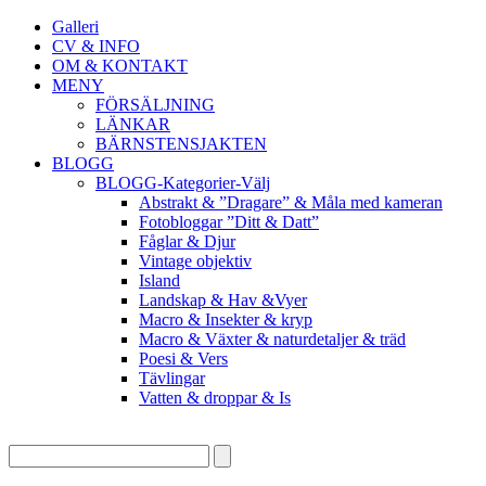
Galleri
CV & INFO
OM & KONTAKT
MENY
FÖRSÄLJNING
LÄNKAR
BÄRNSTENSJAKTEN
BLOGG
BLOGG-Kategorier-Välj
Abstrakt & ”Dragare” & Måla med kameran
Fotobloggar ”Ditt & Datt”
Fåglar & Djur
Vintage objektiv
Island
Landskap & Hav &Vyer
Macro & Insekter & kryp
Macro & Växter & naturdetaljer & träd
Poesi & Vers
Tävlingar
Vatten & droppar & Is