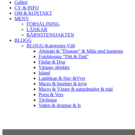
Galleri
CV & INFO
OM & KONTAKT
MENY
FÖRSÄLJNING
LÄNKAR
BÄRNSTENSJAKTEN
BLOGG
BLOGG-Kategorier-Välj
Abstrakt & ”Dragare” & Måla med kameran
Fotobloggar ”Ditt & Datt”
Fåglar & Djur
Vintage objektiv
Island
Landskap & Hav &Vyer
Macro & Insekter & kryp
Macro & Växter & naturdetaljer & träd
Poesi & Vers
Tävlingar
Vatten & droppar & Is