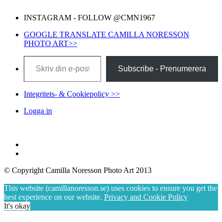
INSTAGRAM - FOLLOW @CMN1967
GOOGLE TRANSLATE CAMILLA NORESSON
PHOTO ART>>
Skriv din e-post …
Subscribe - Prenumerera
Integritets- & Cookiepolicy >>
Logga in
© Copyright Camilla Noresson Photo Art 2013
This website (camillanoresson.se) uses cookies to ensure you get the
best experience on our website.
Privacy and Cookie Policy
It's okay