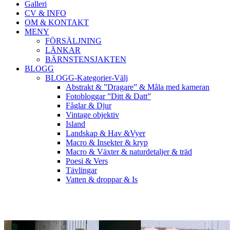
Galleri
CV & INFO
OM & KONTAKT
MENY
FÖRSÄLJNING
LÄNKAR
BÄRNSTENSJAKTEN
BLOGG
BLOGG-Kategorier-Välj
Abstrakt & ”Dragare” & Måla med kameran
Fotobloggar ”Ditt & Datt”
Fåglar & Djur
Vintage objektiv
Island
Landskap & Hav &Vyer
Macro & Insekter & kryp
Macro & Växter & naturdetaljer & träd
Poesi & Vers
Tävlingar
Vatten & droppar & Is