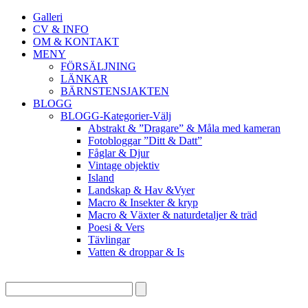
Galleri
CV & INFO
OM & KONTAKT
MENY
FÖRSÄLJNING
LÄNKAR
BÄRNSTENSJAKTEN
BLOGG
BLOGG-Kategorier-Välj
Abstrakt & ”Dragare” & Måla med kameran
Fotobloggar ”Ditt & Datt”
Fåglar & Djur
Vintage objektiv
Island
Landskap & Hav &Vyer
Macro & Insekter & kryp
Macro & Växter & naturdetaljer & träd
Poesi & Vers
Tävlingar
Vatten & droppar & Is