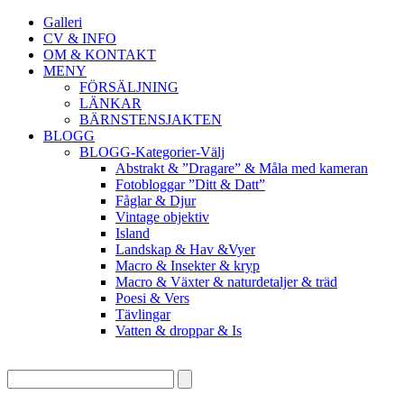
Galleri
CV & INFO
OM & KONTAKT
MENY
FÖRSÄLJNING
LÄNKAR
BÄRNSTENSJAKTEN
BLOGG
BLOGG-Kategorier-Välj
Abstrakt & ”Dragare” & Måla med kameran
Fotobloggar ”Ditt & Datt”
Fåglar & Djur
Vintage objektiv
Island
Landskap & Hav &Vyer
Macro & Insekter & kryp
Macro & Växter & naturdetaljer & träd
Poesi & Vers
Tävlingar
Vatten & droppar & Is