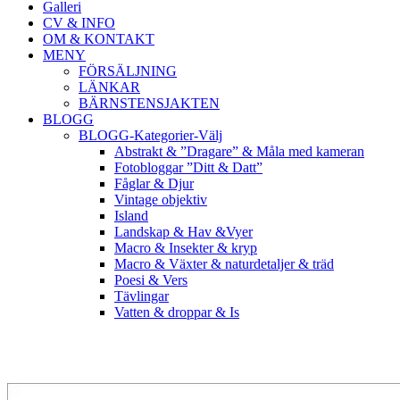
Galleri
CV & INFO
OM & KONTAKT
MENY
FÖRSÄLJNING
LÄNKAR
BÄRNSTENSJAKTEN
BLOGG
BLOGG-Kategorier-Välj
Abstrakt & ”Dragare” & Måla med kameran
Fotobloggar ”Ditt & Datt”
Fåglar & Djur
Vintage objektiv
Island
Landskap & Hav &Vyer
Macro & Insekter & kryp
Macro & Växter & naturdetaljer & träd
Poesi & Vers
Tävlingar
Vatten & droppar & Is