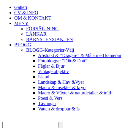
Galleri
CV & INFO
OM & KONTAKT
MENY
FÖRSÄLJNING
LÄNKAR
BÄRNSTENSJAKTEN
BLOGG
BLOGG-Kategorier-Välj
Abstrakt & ”Dragare” & Måla med kameran
Fotobloggar ”Ditt & Datt”
Fåglar & Djur
Vintage objektiv
Island
Landskap & Hav &Vyer
Macro & Insekter & kryp
Macro & Växter & naturdetaljer & träd
Poesi & Vers
Tävlingar
Vatten & droppar & Is