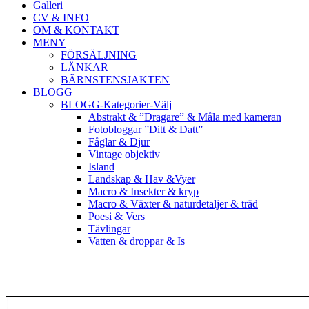
Galleri
CV & INFO
OM & KONTAKT
MENY
FÖRSÄLJNING
LÄNKAR
BÄRNSTENSJAKTEN
BLOGG
BLOGG-Kategorier-Välj
Abstrakt & ”Dragare” & Måla med kameran
Fotobloggar ”Ditt & Datt”
Fåglar & Djur
Vintage objektiv
Island
Landskap & Hav &Vyer
Macro & Insekter & kryp
Macro & Växter & naturdetaljer & träd
Poesi & Vers
Tävlingar
Vatten & droppar & Is